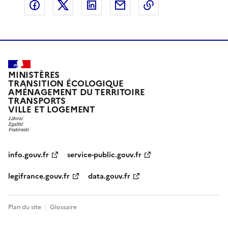
Partager sur Facebook
Partager sur X
Partager sur LinkedIn
Partager par email
Copier le lien de 
MINISTÈRES
TRANSITION ÉCOLOGIQUE
AMÉNAGEMENT DU TERRITOIRE
TRANSPORTS
VILLE ET LOGEMENT
info.gouv.fr
service-public.gouv.fr
legifrance.gouv.fr
data.gouv.fr
Plan du site
Glossaire