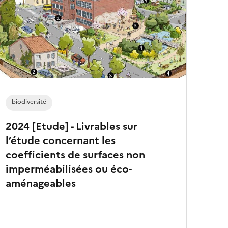
e
s
a
r
t
i
c
l
e
s
biodiversité
2024 [Etude] - Livrables sur
l’étude concernant les
coefficients de surfaces non
imperméabilisées ou éco-
aménageables