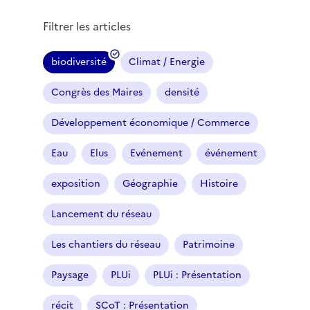
Filtrer les articles
biodiversité
Climat / Energie
(
f
Congrès des Maires
densité
i
l
Développement économique / Commerce
t
r
Eau
Elus
Evénement
événement
e
exposition
Géographie
Histoire
s
é
Lancement du réseau
l
e
Les chantiers du réseau
Patrimoine
c
t
Paysage
PLUi
PLUi : Présentation
i
o
récit
SCoT : Présentation