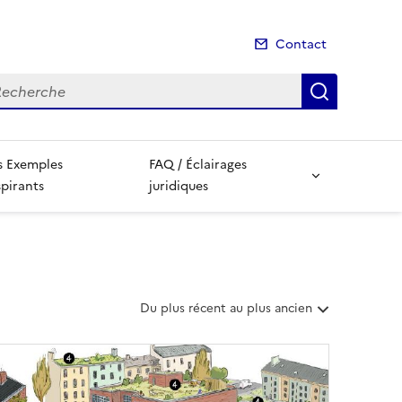
Contact
cherche
Recherch
s Exemples
FAQ / Éclairages
spirants
juridiques
T
Du plus récent au plus ancien
r
i
e
r
l