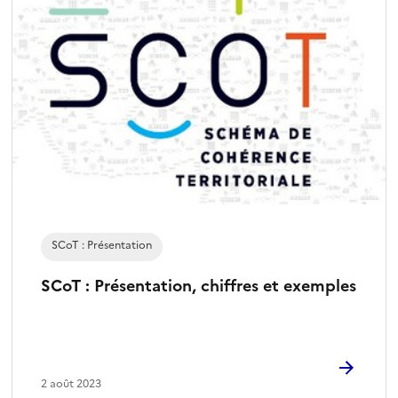
r
e
s
é
l
e
c
t
i
o
n
SCoT : Présentation
n
é
SCoT : Présentation, chiffres et exemples
)
2 août 2023