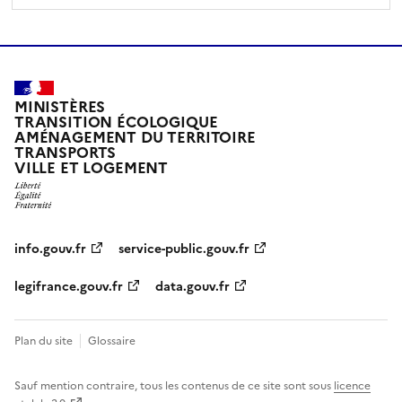
MINISTÈRES
TRANSITION ÉCOLOGIQUE
AMÉNAGEMENT DU TERRITOIRE
TRANSPORTS
VILLE ET LOGEMENT
info.gouv.fr
service-public.gouv.fr
legifrance.gouv.fr
data.gouv.fr
Plan du site
Glossaire
Sauf mention contraire, tous les contenus de ce site sont sous
licence