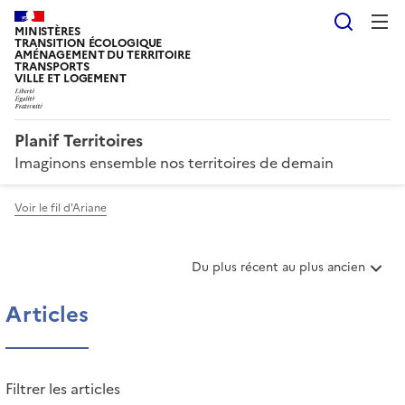
Reche
MINISTÈRES
TRANSITION ÉCOLOGIQUE
AMÉNAGEMENT DU TERRITOIRE
TRANSPORTS
VILLE ET LOGEMENT
Planif Territoires
Imaginons ensemble nos territoires de demain
Voir le fil d'Ariane
T
Du plus récent au plus ancien
r
i
Articles
e
r
l
e
Filtrer les articles
s