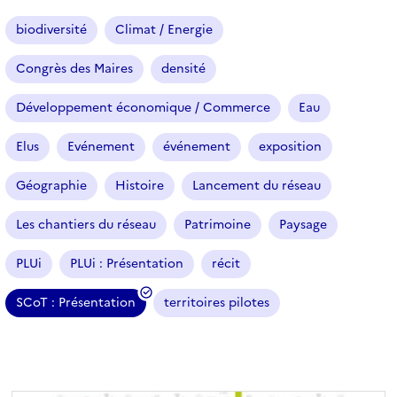
a
r
biodiversité
Climat / Energie
t
i
Congrès des Maires
densité
c
l
Développement économique / Commerce
Eau
e
s
Elus
Evénement
événement
exposition
Géographie
Histoire
Lancement du réseau
Les chantiers du réseau
Patrimoine
Paysage
PLUi
PLUi : Présentation
récit
SCoT : Présentation
territoires pilotes
(
f
i
l
t