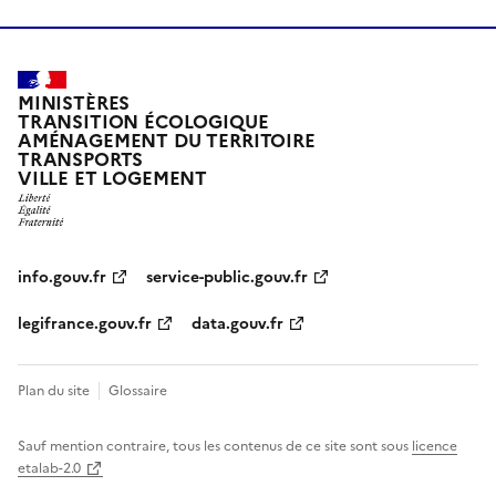
MINISTÈRES
TRANSITION ÉCOLOGIQUE
AMÉNAGEMENT DU TERRITOIRE
TRANSPORTS
VILLE ET LOGEMENT
info.gouv.fr
service-public.gouv.fr
legifrance.gouv.fr
data.gouv.fr
Plan du site
Glossaire
Sauf mention contraire, tous les contenus de ce site sont sous
licence
etalab-2.0