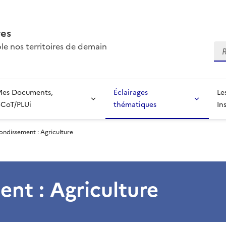
res
e nos territoires de demain
Re
Mes Documents,
Éclairages
Le
SCoT/PLUi
thématiques
In
ndissement : Agriculture
nt : Agriculture