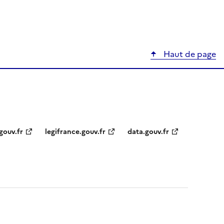
Haut de page
gouv.fr
legifrance.gouv.fr
data.gouv.fr