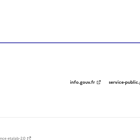
ien de la page dans le presse-papier
info.gouv.fr
service-public.
ence etalab-2.0