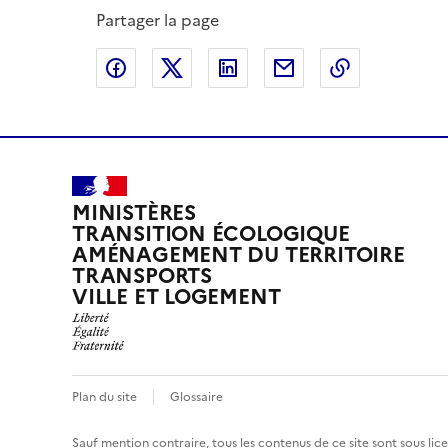
Partager la page
Partager sur Facebook
Partager sur X
Partager sur LinkedIn
Partager par email
Copier le l
MINISTÈRES
TRANSITION ÉCOLOGIQUE
AMÉNAGEMENT DU TERRITOIRE
TRANSPORTS
VILLE ET LOGEMENT
Plan du site
Glossaire
Sauf mention contraire, tous les contenus de ce site sont sous
lic