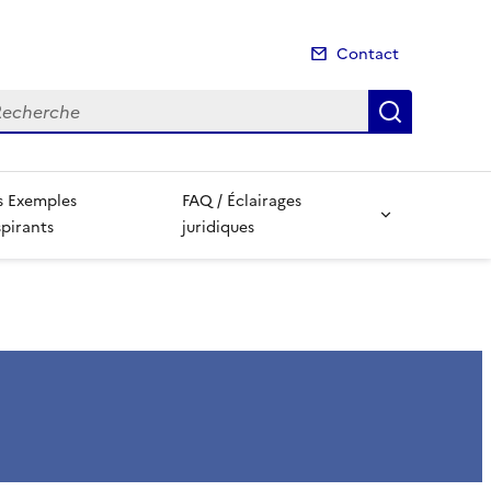
Contact
cherche
Recherch
s Exemples
FAQ / Éclairages
spirants
juridiques