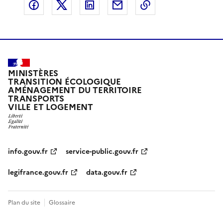
Partager sur Facebook
Partager sur X
Partager sur LinkedIn
Partager par email
Copier le lien de 
MINISTÈRES
TRANSITION ÉCOLOGIQUE
AMÉNAGEMENT DU TERRITOIRE
TRANSPORTS
VILLE ET LOGEMENT
info.gouv.fr
service-public.gouv.fr
legifrance.gouv.fr
data.gouv.fr
Plan du site
Glossaire